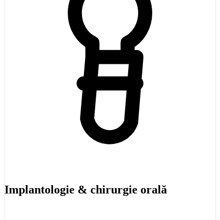
Acasă
Servicii
Implantologie & chirurgie orală
Medici
Prețuri
Recenzii
Contact