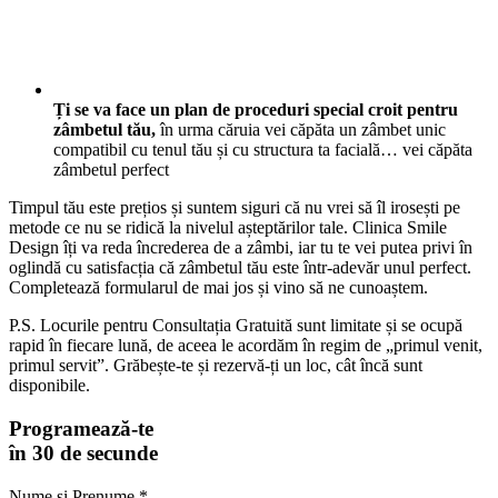
Ți se va face un plan de proceduri special croit pentru
zâmbetul tău,
în urma căruia vei căpăta un zâmbet unic
compatibil cu tenul tău și cu structura ta facială… vei căpăta
zâmbetul perfect
Timpul tău este prețios și suntem siguri că nu vrei să îl irosești pe
metode ce nu se ridică la nivelul așteptărilor tale. Clinica Smile
Design îți va reda încrederea de a zâmbi, iar tu te vei putea privi în
oglindă cu satisfacția că zâmbetul tău este într-adevăr unul perfect.
Completează formularul de mai jos și vino să ne cunoaștem.
P.S. Locurile pentru Consultația Gratuită sunt limitate și se ocupă
rapid în fiecare lună, de aceea le acordăm în regim de „primul venit,
primul servit”. Grăbește-te și rezervă-ți un loc, cât încă sunt
disponibile.
Programează-te
în 30 de secunde
Nume și Prenume *